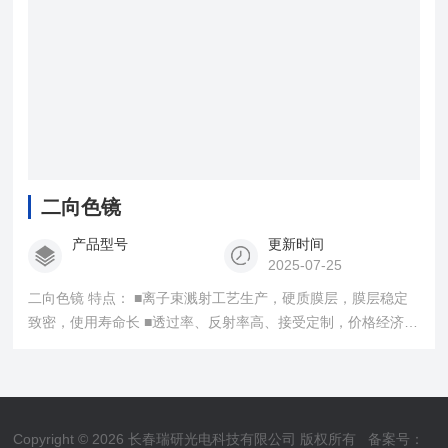
二向色镜
产品型号
更新时间
2025-07-25
二向色镜 特点： ■离子束溅射工艺生产，硬质膜层，膜层稳定
致密，使用寿命长 ■透过率、反射率高、接受定制，价格经济 ■
应用角度45&amp;amp;amp;amp;amp;#176;，可替代
semrock、chroma等同类产品 ■适用荧光成像系统、光谱成像
系统、科研实验等
Copyright © 2026 长春瑞研光电科技有限公司 版权所有
备案号：