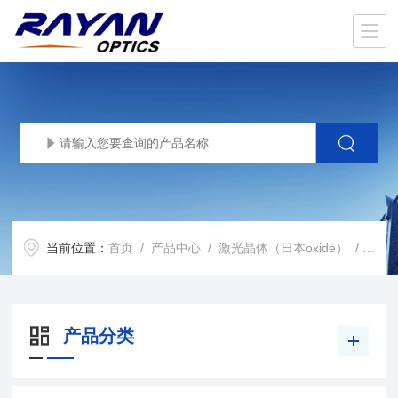
当前位置：
首页
/
产品中心
/
激光晶体（日本oxide）
/
激光
产品分类