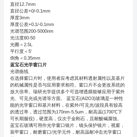
直径12.7mm
直径公差+0/-0.1mm
厚度3mm
厚度公差+0.1/-0.1mm
光谱范围200-5000nm
光洁度80-50
光圈＜2.5L
平行度＜5′
倒角＜0.35mm
蓝宝石光学窗口片
光谱曲线
在选择窗口片时，使用者应考虑其材料透射属性以及基片
的机械属性是否与应用要求相符。窗口片不会更改系统的
放大倍率。瑞研光学提供多个可选增透膜能够应用于紫外
光、可见光或光谱等方面。 蓝宝石(Al2O3)玻璃是一种性
能的光学窗口和基片材料，在紫外/可见光/波段具有较高
的透过率，透过范围为170nm-5.5um，耐高温(1700℃下
可长期服役)，硬度高，仅次于金刚石，且耐酸碱腐蚀。
蓝宝石玻璃可用作光学窗口镜片，镜头保护镜片，视窗，
装甲窗口，耐磨窗口/光学元件，耐高温耐冲击光学窗口