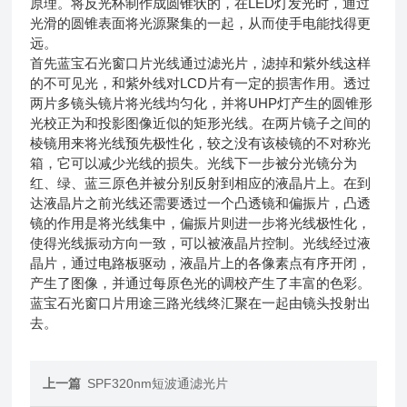
原理。将反光杯制作成圆锥状的，在LED灯发光时，通过
光滑的圆锥表面将光源聚集的一起，从而使手电能找得更
远。
首先蓝宝石光窗口片光线通过滤光片，滤掉和紫外线这样
的不可见光，和紫外线对LCD片有一定的损害作用。透过
两片多镜头镜片将光线均匀化，并将UHP灯产生的圆锥形
光校正为和投影图像近似的矩形光线。在两片镜子之间的
棱镜用来将光线预先极性化，较之没有该棱镜的不对称光
箱，它可以减少光线的损失。光线下一步被分光镜分为
红、绿、蓝三原色并被分别反射到相应的液晶片上。在到
达液晶片之前光线还需要透过一个凸透镜和偏振片，凸透
镜的作用是将光线集中，偏振片则进一步将光线极性化，
使得光线振动方向一致，可以被液晶片控制。光线经过液
晶片，通过电路板驱动，液晶片上的各像素点有序开闭，
产生了图像，并通过每原色光的调校产生了丰富的色彩。
蓝宝石光窗口片用途三路光线终汇聚在一起由镜头投射出
去。
上一篇
SPF320nm短波通滤光片