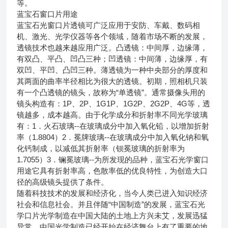
等。
蓝宝石窗口片用途
蓝宝石光窗口片透镜可广泛应用于安防、车戴、数码相
机、激光、光学仪器等各个领域，随着市场不断的发展，
透镜技术也越来越应用广泛。凸透镜：中间厚，边缘薄，
有双凸、平凸、凹凸三种；凹透镜：中间薄，边缘厚，有
双凹、平凹、凸凹三种。薄透镜为一种中央部分的厚度和
其两面的曲率半径相比为很大的透镜。初期，照相机只装
有一个凸透镜的镜头，故称为“单透镜”。通常摄像头用的
镜头构造有：1P、2P、1G1P、1G2P、2G2P、4G等，透
镜越多，成本越高。由于化学成分和折射率不同光学玻璃
有：1．火石玻璃--在玻璃成分中加入氧化铅，以增加折射
率（1.8804）2．冕牌玻璃--在玻璃成分中加入氧化钠和氧
化钙制成，以减低其折射率（钡冕玻璃的折射率为
1.7055）3．镧冕玻璃--为所发现的品种，蓝宝石光学窗口
用途它具有折射率高，色散率低的优良特性，为创造大口
径的高级镜头提供了条件。
随着科技技术的发展和经济化，当今人类已进入知识经济
社会和信息社会。并且伴随“中国制造”的发展，蓝宝石光
学口片光学制造在中国大陆的土地上方兴未艾，发展迅猛
异常。中国光学制造已经开始在经济舞台上有了重要的地