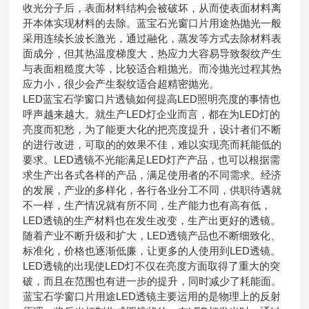
收光分子后，表面材料结构会被破坏，从而使表面材料离
开本体实现材料的去除。蓝宝石光窗口片用途热抛光一般
采用连续长波长激光，通过融化，蒸发等方式去除材料表
面成分，但其热温度梯度大，热应力大容易导致裂纹产生
与表面粗糙度大等，比较适合粗抛光。而冷抛光过程其热
应力小，很少会产生裂纹适合超精密抛光。
LED蓝宝石学窗口片透镜如何提高LED照明亮度的事情也
呼声越来越大。就生产LED灯企业而言，都在为LED灯的
亮度而犯愁，为了能更大化的把亮度提升，设计者们不断
的进行改进，可取的的效果不佳，难以实现亮而耗能低的
要求。LED透镜不光能满足LED灯产产品，也可以根据需
求生产出各式各样的产品，满足使用者的不同需求。经济
的发展，产业的多样化，各行各业分工不同，供职待遇就
不一样，生产情况就有所不同，生产能力也有高有低，
LED透镜的生产材料也在发生改变，生产出更好的透镜。
随着产业不断升级和扩大，LED透镜产品也不断细致化、
标准化，价格也逐渐低廉，让更多的人使用到LED透镜。
LED透镜的出现使LED灯不仅在亮度方面取得了重大的突
破，而且在范围也有进一步的提升，同时减少了耗能面。
蓝宝石学窗口片用途LED透镜主要运用的是物理上的反射