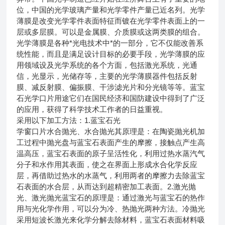
位，中国的光学玻璃产量和光学零件产量已近名列。光学
薄膜是改变光学零件表面特征而镀在光学零件表面上的一
层或多层膜。可以是金属膜、介质膜或这两类膜的组合。
光学薄膜是各种*光电技术中*的一部分，它不仅能改善系
统性能，而且是满足设计目标的必要手段，光学薄膜的应
用领域设及光学系统的各个方面，包括激光系统，光通
信，光显示，光储存等，主要的光学薄膜器件包括反射
膜、减反射膜、偏振膜、干涉滤光片和分光镜等等。蓝宝
石光学口片用途它们在国民经济和国防建设中得到了广泛
的应用，获得了科学技术工作者的日益重视。
采用以下加工方法：1.蓝宝石光
学窗口片水合抛光、水合抛光其原理是：在陶瓷抛光机加
工过程中抛光盘与蓝宝石表面产生的摩擦，接触点产生高
温高压，蓝宝石表面的原子呈活性化，利用过热水蒸汽气
分子和水作用其表面，使之在界面上形成水合化学反应
层，再借助过热水的水蒸气，利用两者的摩擦力去除蓝宝
石表面的水合层，从而达到超精密加工表面。2.激光抛
光、激光抛光蓝宝石的原理是：通过激光与蓝宝石的热作
用与光化学作用，可以分为冷、热抛光两种方法。冷抛光
采用短波长激光来化学分解去除材料，蓝宝石表面材料吸