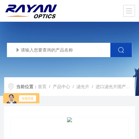
当前位置：
首页
/
产品中心
/
滤光片
/
进口滤光片国产化
/ 