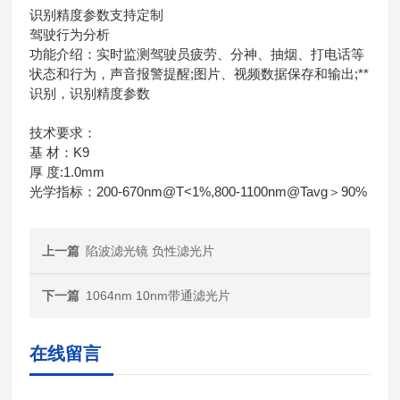
识别精度参数支持定制
驾驶行为分析
功能介绍：实时监测驾驶员疲劳、分神、抽烟、打电话等
状态和行为，声音报警提醒;图片、视频数据保存和输出;**
识别，识别精度参数
技术要求：
基 材：K9
厚 度:1.0mm
光学指标：200-670nm@T<1%,800-1100nm@Tavg＞90%
上一篇
陷波滤光镜 负性滤光片
下一篇
1064nm 10nm带通滤光片
在线留言