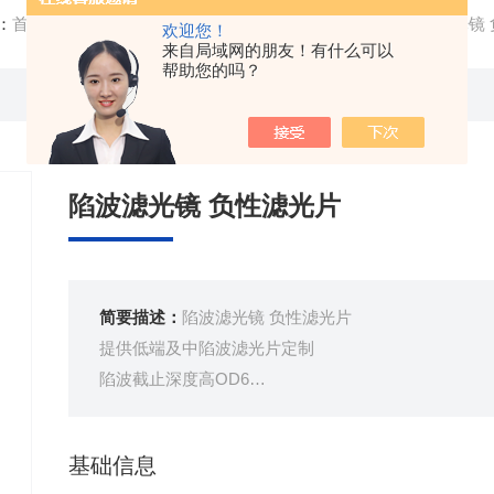
：
首页
/
产品中心
/
陷波/负性滤光片
/
负性滤光片
/ 陷波滤光镜
欢迎您！
来自局域网的朋友！有什么可以
帮助您的吗？
陷波滤光镜 负性滤光片
简要描述：
陷波滤光镜 负性滤光片
提供低端及中陷波滤光片定制
陷波截止深度高OD6
陷波透过波段高大于97%
进口滤光片国产化服务
基础信息
中镀膜设备生产