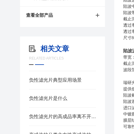
陷波波
陷波中
陷波带
查看全部产品
截止深
透过率
透过率
尺寸80
相关文章
陷波
带宽：
RELATED ARTICLES
截止深
波段范围
负性滤光片典型应用场景
瑞研
提供
陷波
负性滤光片是什么
陷波
进口
中镀
负性滤光片的高成品率离不开好的工艺控制
膜层
可靠