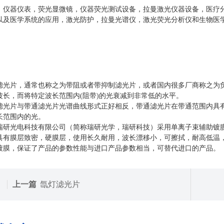
：仪器仪表，荧光显微镜，仪器荧光测试设备，拉曼激光仪器设备，医疗
以及医学系统的应用，激光防护，拉曼光谱仪，激光荧光分析仪和生物医
滤光片，通常也称之为带阻或者带抑制滤光片，
或者国内很多厂商称之为
波长，而将特定波长范围内(阻带)的光衰减到非常低的水平。
滤光片
与带通滤光片
光谱曲线形式正好相反
，带通滤光片在带通范围内具
长范围内的光。
瑞研光电科技有限公司（简称瑞研光学，瑞研科技）采用单离子束辅助镀
具有膜层致密，硬膜层，使用长久耐用，波长漂移小，可擦拭，耐高低温
镀膜，保证了产品的参数性能与进口产品参数相当，可替代进口的产品。
上一篇
氙灯滤光片