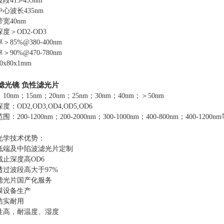
段415-455nm
心波长435nm
宽40nm
度＞OD2-OD3
＞85%
@380-400nm
＞90%
@470-780nm
x80x1mm
滤光镜 负性滤光片
10nm；15nm；20nm；25nm；30nm；40nm；＞50nm
度：OD2,OD3,OD4,OD5,OD6
：200-1200nm；200-2000nm；300-1000nm；400-800nm；400-1200n
光学技术优势：
低端及中陷波滤光片定制
截止深度高OD6
透过波段高大于97%
滤光片国产化服务
膜设备生产
结实耐用
性高，耐温度、湿度