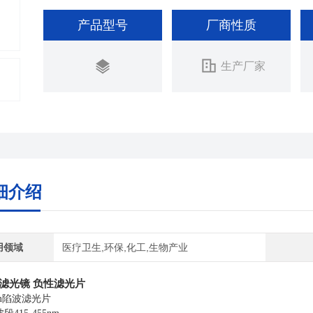
膜层结实耐用
产品型号
厂商性质
可靠性高，耐温度、湿度
生产厂家
细介绍
用领域
医疗卫生,环保,化工,生物产业
滤光镜 负性滤光片
m
陷波滤光片