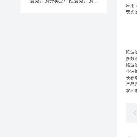
衰减片的分类之中性衰减片的介绍
应用
荧光
陷波
多数
陷波
小波
长春
产品
双面