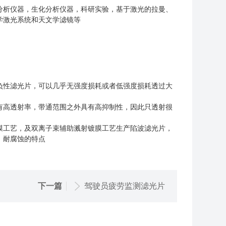
分析仪器，生化分析仪器，科研实验，基于激光的拉曼、
学激光系统和天文学滤镜等
负性滤光片，
可以几乎无强度损耗
或者低强度损耗
透过大
有高透射率，带通范围之外具有高抑制性，因此只透射很
膜工艺，及双离子束辅助溅射镀膜工艺生产陷波滤光片，
，耐腐蚀的特点
下一篇
驾驶员疲劳监测滤光片