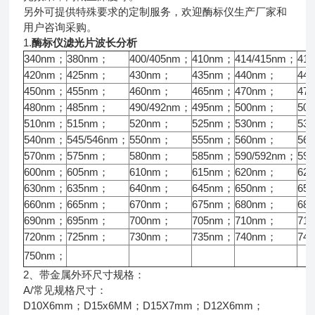
另外可提供特殊要求的定制服务，欢迎酶标仪生产厂家和
用户咨询采购。
1.
酶标仪滤光片波长分析
340nm；
380nm；
400/405nm；
410nm；
414/415nm；
41
420nm；
425nm；
430nm；
435nm；
440nm；
44
450nm；
455nm；
460nm；
465nm；
470nm；
47
480nm；
485nm；
490/492nm；
495nm；
500nm；
50
510nm；
515nm；
520nm；
525nm；
530nm；
53
540nm；
545/546nm；
550nm；
555nm；
560nm；
56
570nm；
575nm；
580nm；
585nm；
590/592nm；
59
600nm；
605nm；
610nm；
615nm；
620nm；
62
630nm；
635nm；
640nm；
645nm；
650nm；
65
660nm；
665nm；
670nm；
675nm；
680nm；
68
690nm；
695nm；
700nm；
705nm；
710nm；
71
720nm；
725nm；
730nm；
735nm；
740nm；
74
750nm；
2、带金属外环尺寸规格：
A/常见规格尺寸：
D10X6mm；D15x6MM；D15X7mm；D12X6mm；