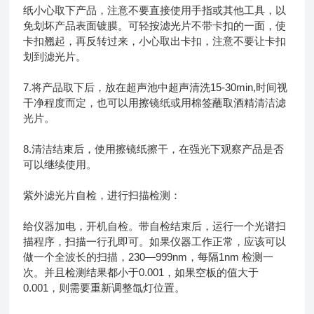
纸小心取下产品，注意不要直接使用手指或其他工具，以
免划坏产品表面镀膜。可轻按滤光片不带卡扣的一面，使
卡扣翘起，再反转过来，小心取出卡扣，注意不要让卡扣
划到滤光片。
7.将产品取下后，放在超声池中超声清洗15-30min,时间视
干净程度而定，也可以用擦镜纸或用棉签蘸取酒精清洁滤
光片。
8.清洁结束后，使用擦镜纸擦干，在强光下观察产品是否
可以继续使用。
紫外滤光片自检，进行扫描检测：
给仪器加电，开机自检。带自检结束后，运行一个光谱扫
描程序，扫描一行孔即可。如果仪器工作正常，应该可以
做一个全波长的扫描，230—999nm，每隔1nm 检测一
次。并且检测结果都小于0.001，如果空板的值大于
0.001，则需要重新调整氙灯位置。