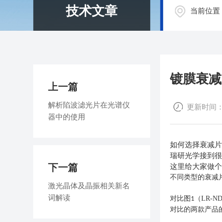
技术文章
当前位置
镀膜衰减
上一篇
解析陷波滤光片在光谱仪
更新时间：20
器中的使用
如何选择衰减
瑞研光学接到
下一篇
这里给大家做
不同类型的衰减
激光晶体及晶振相关新名
词解读
（LR-
对比图1
对比的两款产品的应