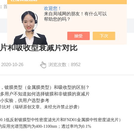
：
首页
/
技术文章
/ 镀膜衰减片和吸收型衰减片对比
欢迎您！
来自局域网的朋友！有什么可以
帮助您的吗？
片和吸收型衰减片对比
20-10-26
浏览次数：8952
片，镀膜类型（金属膜类型）和吸收型的区别？
很多用户不知道如何选择镀膜和非镀膜的衰减片
个小实验，供用户选型参考
片比对（瑞研原创文章。未经允许禁止抄袭）
ND0.1低反射镀膜型中性密度滤光片和FND01金属膜中性密度滤光片）
用光谱范围均为400-1100nm；透过率均为0.1%