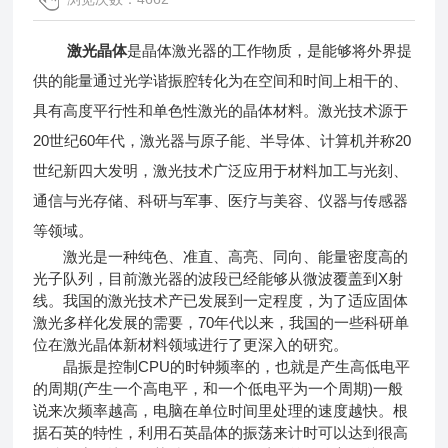
激光晶体
是晶体激光器的工作物质，是能够将外界提
供的能量通过光学谐振腔转化为在空间和时间上相干的、
具有高度平行性和单色性激光的晶体材料。激光技术源于
20世纪60年代，激光器与原子能、半导体、计算机并称20
世纪新四大发明，激光技术广泛应用于材料加工与光刻、
通信与光存储、科研与军事、医疗与美容、仪器与传感器
等领域。
激光是一种纯色、准直、高亮、同向、能量密度高的
光子队列，目前激光器的波段已经能够从微波覆盖到X射
线。我国的激光技术产已发展到一定程度，为了适应固体
激光多样化发展的需要，70年代以来，我国的一些科研单
位在激光晶体新材料领域进行了更深入的研究。
晶振是控制CPU的时钟频率的，也就是产生高低电平
的周期(产生一个高电平，和一个低电平为一个周期)一般
说来次频率越高，电脑在单位时间里处理的速度越快。根
据石英的特性，利用石英晶体的振荡来计时可以达到很高