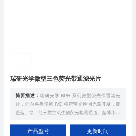
瑞研光学微型三色荧光带通滤光片
简要描述：
瑞研光学 BPH 系列微型荧光带通滤光
片，面向各类便携 IVD 精密荧光检测光路开发，覆
盖蓝、绿、红三类主流生物荧光检测通道。超薄小型
结构适配狭小设备内部空间，硬质镀膜耐高低温、长
期运行性能平稳，高截止膜层能够降低杂光与通道串
产品型号
更新时间