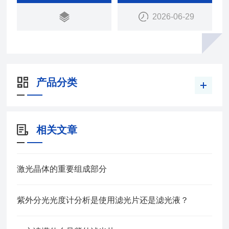
扰，提升微弱荧光信号检测效果。产品量产工艺成
2026-06-29
熟，尺寸与光谱参数管控严格，既可标准化批量供
货，也可按需提供光学元件定制加工服务，广泛配套
核酸、细胞、免疫荧光类检测设备。
产品分类
相关文章
激光晶体的重要组成部分
紫外分光光度计分析是使用滤光片还是滤光液？