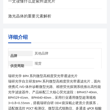
一文读懂什么是紫外滤光片
激光晶体的重要元素解析
详细介绍
其他品牌
品牌
现货
供货周期
瑞研光学
系列微型高精度荧光带通滤光片
BPH
瑞研光学自主研发
系列微型高精度荧光带通滤光片，面向
BPH
便携式
体外诊断微型光路、精密荧光探测系统推出高性能
IVD
光学滤波器件。产品标配三大核心荧光波段：
、
BPH457-40nm
、
，采用行业通用微型超薄规格
BPH529-41nm
BPH640-40nm
×
×
，搭载瑞研自研
级深截止硬质介质膜系，
3
0.8
0.55mm
OD4
适配微流控
检测仪、微型流式细胞仪、多通道
核酸
POCT
qPCR