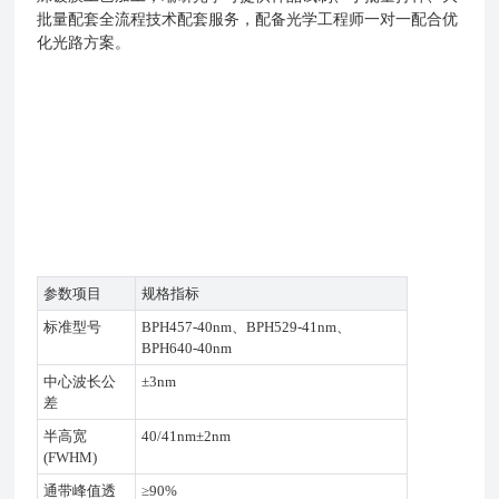
批量配套全流程技术配套服务，配备光学工程师一对一配合优
化光路方案。
参数项目
规格指标
标准型号
BPH457-40nm、BPH529-41nm、
BPH640-40nm
中心波长公
±3nm
差
半高宽
40/41nm±2nm
(FWHM)
通带峰值透
≥90%