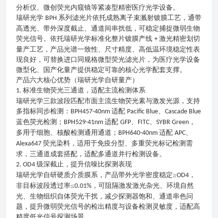
分析仪、微创荧光内窥镜等紧凑型精密医疗光学设备。
瑞研光学
系列滤光片依托成熟离子束溅射镀膜工艺，通带
BPH
高透光、带外深度截止、通道间串扰低，可稳定捕捉微弱生物
荧光信号。依托瑞研光学标准化整片镀膜产线
激光精密划切
+
量产工艺，产品光谱一致性、尺寸精度、高低温环境稳定性表
现良好，可替换进口同规格微型荧光滤光片，为医疗光学设备
微型化、国产化量产提供稳定可靠的核心光学配套支撑。
产品六大核心优势（瑞研光学自研量产）
标准生物荧光三通道，适配主流检测体系
1.
瑞研光学三款波段匹配市面主流生物荧光素与激发光源，支持
多指标同步检测：
适配
、
BPH457-40nm
Pacific Blue
Cascade Blue
蓝色荧光检测；
适配
、
、
，
BPH529-41nm
GFP
FITC
SYBR Green
多用于细胞、核酸检测通用通道；
适配
、
BPH640-40nm
APC
荧光染料，适用于免疫分型、多重荧光标记检测需
Alexa647
求，三通道成套搭配，适配多通道并行检测设备。
级深截止，提升信噪比探测表现
2. OD4
瑞研光学自研硬质介质膜系，产品带外光学密度稳定
≥
，
OD4
非目标波段透过率≤
，可阻隔激发激光杂光、环境自然
0.01%
光、生物组织自体荧光干扰，减少探测器饱和、通道串色问
题，提升微弱荧光信号的检出精度与设备检测灵敏度，适配高
精度低光信号探测场景。