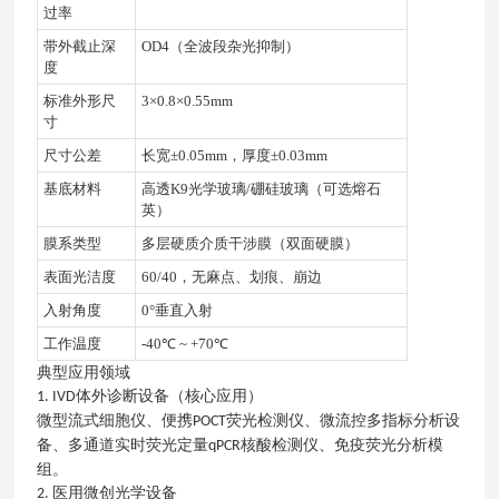
过率
带外截止深
OD4（全波段杂光抑制）
度
标准外形尺
3×0.8×0.55mm
寸
尺寸公差
长宽
±0.05mm，厚度±0.03mm
基底材料
高透
K9光学玻璃/硼硅玻璃（可选熔石
英）
膜系类型
多层硬质介质干涉膜（双面硬膜）
表面光洁度
60/40，无麻点、划痕、崩边
入射角度
0°垂直入射
工作温度
-40℃ ~ +70℃
典型应用领域
体外诊断设备（核心应用）
1. IVD
微型流式细胞仪、便携
荧光检测仪、微流控多指标分析设
POCT
备、多通道实时荧光定量
核酸检测仪、免疫荧光分析模
qPCR
组。
医用微创光学设备
2.