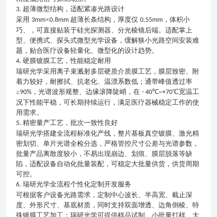
超薄微型结构，适配紧凑光路设计
3.
采用
×
超薄长条结构，厚度仅
，体积小
3mm
0.8mm
0.55mm
巧、，可直接贴装于硅光探测器、分光棱镜后端。适配掌上
型、便携式、探头式微型光学设备，缓解狭小光路空间安装难
题，贴合医疗设备轻量化、微型化的设计趋势。
硬膜镀膜工艺，性能稳定耐用
4.
瑞研光学采用离子束溅射多层硬质介质膜工艺，膜层致密、附
着力较好，耐擦拭、抗老化、温漂系数低；通带峰值透过率
≥
，光谱波形规整、边缘滚降陡峭，在
℃
℃宽温工
90%
- 40
~+70
况下性能平稳，可长期持续运行，满足医疗器械稳定工作的使
用需求。
精密量产工艺，批次一致性良好
5.
瑞研光学搭建全流程标准化产线，整片基板真空镀膜、激光精
密划切、单片光谱全检分选，严格管控尺寸公差与光谱参数，
批量产品离散度较小，不易出现崩边、划痕、膜层脱落等缺
陷，适配设备自动化批量装配，可稳定大批量供货，供货周期
可控。
瑞研光学全流程个性化定制开发服务
6.
可根据客户设备光路需求，定制中心波长、半高宽、截止深
度、外形尺寸、基底材质，同时支持双面增透、边角倒棱、特
殊镀膜工艺加工；瑞研光学可提供样品试制、小批量打样、大