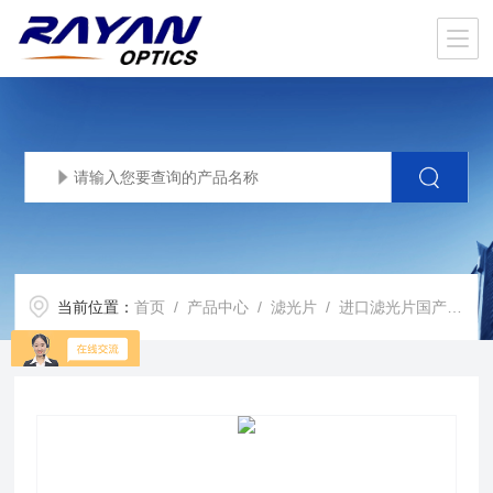
当前位置：
首页
/
产品中心
/
滤光片
/
进口滤光片国产化
/ 