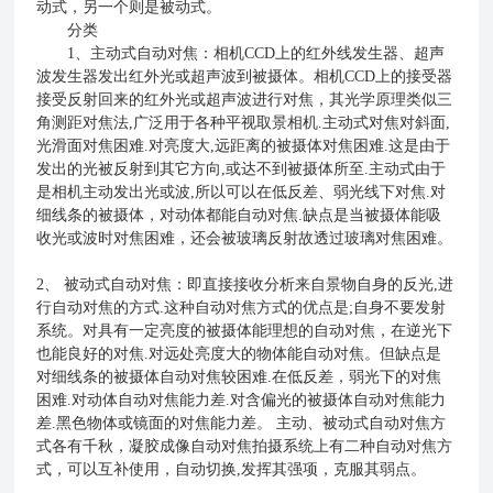
动式，另一个则是被动式。
分类
1、主动式自动对焦：相机CCD上的红外线发生器、超声
波发生器发出红外光或超声波到被摄体。相机CCD上的接受器
接受反射回来的红外光或超声波进行对焦，其光学原理类似三
角测距对焦法,广泛用于各种平视取景相机.主动式对焦对斜面,
光滑面对焦困难.对亮度大,远距离的被摄体对焦困难.这是由于
发出的光被反射到其它方向,或达不到被摄体所至.主动式由于
是相机主动发出光或波,所以可以在低反差、弱光线下对焦.对
细线条的被摄体，对动体都能自动对焦.缺点是当被摄体能吸
收光或波时对焦困难，还会被玻璃反射故透过玻璃对焦困难。
2、 被动式自动对焦：即直接接收分析来自景物自身的反光,进
行自动对焦的方式.这种自动对焦方式的优点是;自身不要发射
系统。对具有一定亮度的被摄体能理想的自动对焦，在逆光下
也能良好的对焦.对远处亮度大的物体能自动对焦。但缺点是
对细线条的被摄体自动对焦较困难.在低反差，弱光下的对焦
困难.对动体自动对焦能力差.对含偏光的被摄体自动对焦能力
差.黑色物体或镜面的对焦能力差。 主动、被动式自动对焦方
式各有千秋，凝胶成像自动对焦拍摄系统上有二种自动对焦方
式，可以互补使用，自动切换,发挥其强项，克服其弱点。