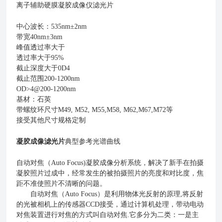
离子辅助硬膜凝胶成像仪滤光片
中心波长：535nm±2nm
带宽40nm±3nm
峰值透过率大于
透过率
大于95%
截止深度大于0D4
截止范围200-1200nm
OD>4@200-1200nm
基材：石英
带螺纹环尺寸
M49, M52, M55,M58, M62,M67,M
72等
接受其他尺寸规格定制
凝胶成像滤光片
典型参考光谱曲线
自动对焦（Auto Focus)凝胶成像分析系统，解决了新手在拍摄
凝胶照片过成中，经常发生的被拍摄照片的亮度和对比度，焦
距不准使照片不清晰的问题。
自动对焦（Auto Focus）是利用物体光反射的原理,将反射
的光被相机上的传感器CCD接受，通过计算机处理，带动电动
对焦装置进行对焦的方式叫自动对焦.它多分为二类：一是主