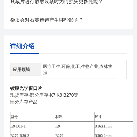
衰减片进行散射衰减时为何损失更多光能？
杂质会对石英透镜产生哪些影响？
详细介绍
医疗卫生,环保,化工,生物产业,农林牧
应用领域
渔
镀膜光学窗口片
现货库存-部分库存-K7 K9 B270等
部分库存产品
型号
材料
尺寸
K9-D16-1
K9
D16X1mm
B270-D30-2
B270
D30X2mm