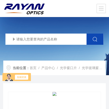
当前位置：
首页
/
产品中心
/
光学窗口片
/
光学玻璃窗口片
/