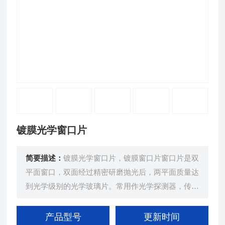
镀膜光学窗口片
简要描述：
镀膜光学窗口片，镀膜窗口片窗口片是双
平面窗口，双面经过精密研磨抛光后，两平面质量达
到光学级别的光学玻璃片。常用作光学探测器，传感
器，光学镜头，检测器的保护透光防护玻璃。在选择
窗口片时，应着重考虑其材料透射特性以及机械特性
产品型号
更新时间