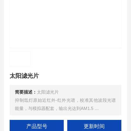
太阳滤光片
简要描述：
太阳滤光片
抑制氙灯原始近红外-红外光谱，校准其他波段光谱
能量，与模拟器配套，输出光达到AM1.5
*匹配度
瑞研联合研发中心设计镀膜生产
产品型号
更新时间