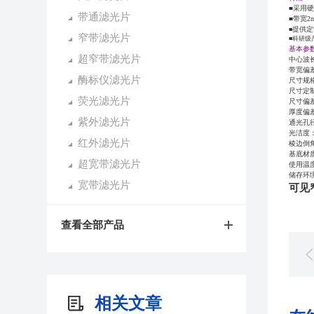
■采用
带通滤光片
■带宽2
提供定
■
窄带滤光片
■科研级
基本参
超窄带滤光片
中心波长
带宽偏差
酶标仪滤光片
尺寸规格
尺寸定
荧光滤光片
尺寸偏差
厚度偏差：
紫外滤光片
通光孔径
光洁度：80
红外滤光片
棱边倒角
基底材质：F
超宽带滤光片
使用温度
储存环境
宽带滤光片
可见窄
查看全部产品
相关文章