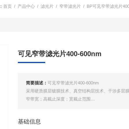
：
首页
/
产品中心
/
滤光片
/
窄带滤光片
/ BP可见窄带滤光片400-
可见窄带滤光片400-600nm
简要描述：
可见窄带滤光片400-600nm
采用硬质膜层镀膜技术、真空结构层技术、干涉多层
窄带宽；高截止深度；宽截止范围
提供定制尺寸，金属保护外环，特殊金属外环等多种
基础信息