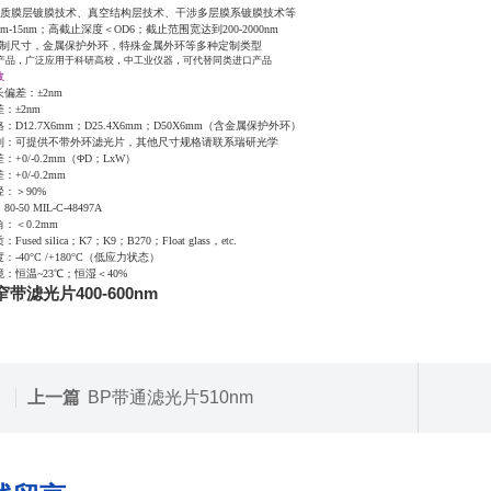
硬质膜层镀膜技术、真空结构层技术、干涉多层膜系镀膜技术等
nm-15nm；高截止深度＜OD6；截止范围宽达到200-2000nm
制尺寸，金属保护外环，特殊金属外环等多种定制类型
产品，广泛应用于科研高校，中工业仪器，可代替同类进口产品
数
偏差：±2nm
：±2nm
：D12.7X6mm；D25.4X6mm；D50X6mm（含金属保护外环）
制：可提供不带外环滤光片，其他尺寸规格请联系瑞研光学
：+0/-0.2mm（ΦD；LxW）
+0/-0.2mm
：＞90%
-50 MIL-C-48497A
：＜0.2mm
used silica；K7；K9；B270；Float glass，etc.
：-40°C /+180°C（低应力状态）
：恒温~23℃；恒湿＜40%
带滤光片400-600nm
上一篇
BP带通滤光片510nm