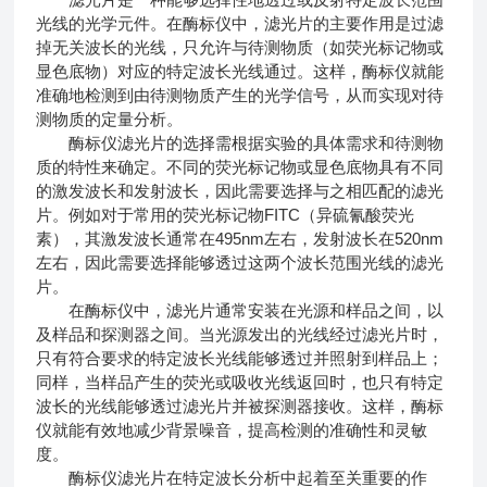
光线的光学元件。在酶标仪中，滤光片的主要作用是过滤
掉无关波长的光线，只允许与待测物质（如荧光标记物或
显色底物）对应的特定波长光线通过。这样，酶标仪就能
准确地检测到由待测物质产生的光学信号，从而实现对待
测物质的定量分析。
酶标仪滤光片的选择需根据实验的具体需求和待测物
质的特性来确定。不同的荧光标记物或显色底物具有不同
的激发波长和发射波长，因此需要选择与之相匹配的滤光
片。例如对于常用的荧光标记物FITC（异硫氰酸荧光
素），其激发波长通常在495nm左右，发射波长在520nm
左右，因此需要选择能够透过这两个波长范围光线的滤光
片。
在酶标仪中，滤光片通常安装在光源和样品之间，以
及样品和探测器之间。当光源发出的光线经过滤光片时，
只有符合要求的特定波长光线能够透过并照射到样品上；
同样，当样品产生的荧光或吸收光线返回时，也只有特定
波长的光线能够透过滤光片并被探测器接收。这样，酶标
仪就能有效地减少背景噪音，提高检测的准确性和灵敏
度。
酶标仪滤光片在特定波长分析中起着至关重要的作