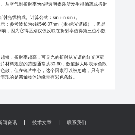
。从空气到折射率为n得透明媒质所发生得偏离或折射
成。计算公式：sin i=n sin r。
考波长为e线546.07nm（汞-绿光谱线），但是
实际影响，因为它得区别仅仅反映在折射率值得第三位小数
越短，折射率越高，可见光的折射从光谱的红光区延
材料规定的范围通常从30-60，数值越大即表示色散
在色散，但在镜片中心，这个因素可以被忽略，只有在
所表现的是离轴物体边缘带有彩色条纹。
新闻资讯
技术文章
联系我们