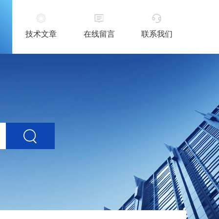
技术文章
在线留言
联系我们