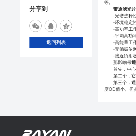
等。
分享到
带通滤光
-光谱选择
-环境稳定性
-高功率工作
-平均高功率
返回列表
-高能量工作高
-无偏振依
-接近衍射极
那影响
带
首先，中心波
第二个，它的
第三个，通带
度OD值小。但