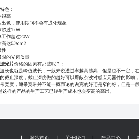
片
特色：
性很高
出色，使用期间不会有退化现象
超过1kW
工作超过20W
达5J/cm2
赖性
限的光束质量
通滤光片
价格的因素有那些呢？：
长也就是峰值波长，一般来说透过率越高越高，但是也不一定，在
截止深度，截止深度做的越好可以屏蔽杂波对感应元器件的影响，
宽度，通带宽带并不能一概而论的说宽的好还是窄的好，但是一般
是这样的产品的生产工艺已经生产成本也会变高的高昂。
网站首页
关于我们
产品中心