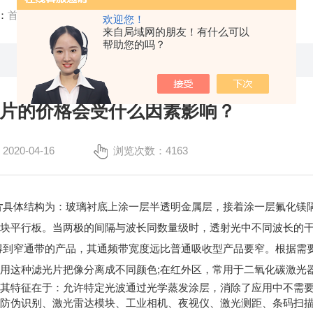
：
首页
/
公司新闻
/ 带通滤光片的价格会受什么因素影响？
欢迎您！
来自局域网的朋友！有什么可以
帮助您的吗？
片的价格会受什么因素影响？
20-04-16
浏览次数：4163
片
具体结构为：玻璃衬底上涂一层半透明金属层，接着涂一层氟化镁隔
两块平行板。当两极的间隔与波长同数量级时，透射光中不同波长的
得到窄通带的产品，其通频带宽度远比普通吸收型产品要窄。根据需
用这种滤光片把像分离成不同颜色;在红外区，常用于二氧化碳激光
特征在于：允许特定光波通过光学蒸发涂层，消除了应用中不需要
、防伪识别、激光雷达模块、工业相机、夜视仪、激光测距、条码扫