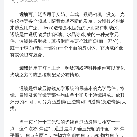
透镜
可广泛应用于安防、车载、数码相机、激光、光
学仪器等各个领域，随着市场不断的发展，透镜技术也越
来越应用广泛。(lens)透镜是根据光的折射规律制成的。
透镜是由透明物质(如玻璃、水晶等)制成的一种光学元
件。透镜是折射镜，其折射面是两个球面(球面一部分)，
或一个球面(球面一部分)一个平面的透明体。它所成的像
有实像也有虚像。
透镜
是用于灯具上之一种玻璃或塑料性组件可以变化
光线之方向或是控制配光分布情形。
透镜是组成显微镜光学系统的最基本的光学元件，物
镜、目镜及聚光镜等部件均由单个和多个透镜组成。依其
外形的不同，可分为凸透镜(正透镜)和凹透镜(负透镜)两大
类。
当一束平行于主光轴的光线通过凸透镜后相交于一
点，这个点称“焦点”，通过焦点并垂直光轴的平面，称“焦
平面”。焦点有两个，在物方空间的焦点，称“物方焦点”，