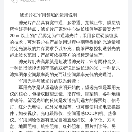
滤光片
在军用领域的运用说明
滤光片产品具有宽带通、多带通、宽截止带、膜层缜
密性好等特点，滤光片厂家对中心波长峰值半高带宽大于
20nm以上的产品界定为带通滤光片，采用多层硬膜镀膜
的技术，可对客户在产品使用过程中期望得到的光通量和
特定光波段的共存要求予以补充，能够严格控制透射光的
起止波长范围，产品可依据客户的指标定做生产。
滤光片削去高频就是短波通滤光片，它有两种含义：
一种是指滤掉光频率高的或者说是波长短的光，一种是只
滤掉图像空间频率高的光而让空间频率光低的光通过。
军用光学与滤光片的联系解读：
军用光学是从望远镜发明开始的，望远光组是军用光
仪的核心，包括双眼望远镜、指挥镜、潜望镜、各种炮瞄
准镜等。望远光组的反转是发送光到远方的探照灯、信号
灯、红外光电话、红外光电报等。也可能使用光电变换器
件，如夜视仪。光电跟踪仪、空间遥感CCD相机、热像
仪。军用测绘仪器有激光自准直经纬仪、水平仪、方向
盘、地面照相、航空照相、红外照相、照片判读等。另