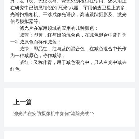
外，发（荧）光仪表盘、荧光分划板也在使用。还采用正
在研究中已初见端倪的“死光“武器，军用侦查卫星上的多
光谱扫描相机、干涉成像光谱仪，高速跟踪摄影及、激光
信号模拟器等。
滤光片在军用领域的应用的几种颜色：
减蓝：即黄，红与绿的混合色，在减色混合中常作为
一种减原色而称作减蓝；
减绿：即品红，红与蓝的混合色，在减色混合中长作
为一种减原色，称作减绿；
减红：又称作青，用于减色混合中，只从白光中减去
红色。
上一篇
滤光片在安防摄像机中如何“滤除光线”？