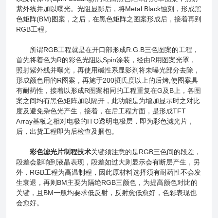
紫外线并加以曝光。光阻显影后，将Metal Black蚀刻，形成黑
色矩阵(BM)图案，之后，在黑色矩阵之图案形成后，接着再到
RGB工程。
所谓RGB工程就是在开口部形成R.G.B三色图案的工程，
首先将着色为R的彩色光阻以Spin涂装，经由R用图案光罩，
照射紫外线并曝光，再使用碱性系显影剂将未曝光部分去除，
形成颜色用的R图案，再施于200摄氏度以上的后烤,使图案具
有耐药性，接着以形成R图案相同的工程重复在G及B上，各图
案之间均有黑色矩阵加以隔开，此功能是为增加显示时之对比
度及避免杂色光产生，接着，在后工程方面，是形成TFT
Array基板之相对电极的ITO透明电极层，即为彩色滤光片，
后，出货工程即为后检查及捆包。
彩色滤光片制程技术
关键须注意的是RGB三色间的段差，
段差会影响到液晶表现，段差如过大则显示会有断层产生，另
外，RGB工程为高温制程，因此原材料选择须有耐药性不会发
生衰退，再则BM主要为隔绝RGB三颜色，为提高颜色对比的
关键，且BM一般均要求低反射，反射愈低愈好，色彩表现也
会愈好。