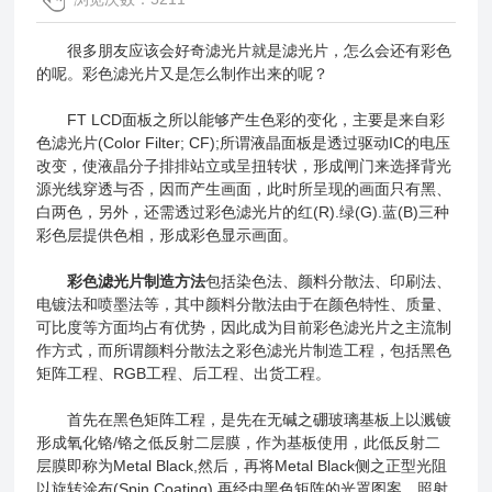
很多朋友应该会好奇滤光片就是滤光片，怎么会还有彩色
的呢。彩色滤光片又是怎么制作出来的呢？
FT LCD面板之所以能够产生色彩的变化，主要是来自彩
色滤光片(Color Filter; CF);所谓液晶面板是透过驱动IC的电压
改变，使液晶分子排排站立或呈扭转状，形成闸门来选择背光
源光线穿透与否，因而产生画面，此时所呈现的画面只有黑、
白两色，另外，还需透过彩色滤光片的红(R).绿(G).蓝(B)三种
彩色层提供色相，形成彩色显示画面。
彩色滤光片制造方法
包括染色法、颜料分散法、印刷法、
电镀法和喷墨法等，其中颜料分散法由于在颜色特性、质量、
可比度等方面均占有优势，因此成为目前彩色滤光片之主流制
作方式，而所谓颜料分散法之彩色滤光片制造工程，包括黑色
矩阵工程、RGB工程、后工程、出货工程。
首先在黑色矩阵工程，是先在无碱之硼玻璃基板上以溅镀
形成氧化铬/铬之低反射二层膜，作为基板使用，此低反射二
层膜即称为Metal Black,然后，再将Metal Black侧之正型光阻
以旋转涂布(Spin Coating),再经由黑色矩阵的光罩图案，照射