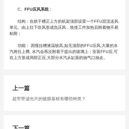
C、
FFU压风系统
：
结构：在烘干槽正上方的机架顶部设置一个FFU层流送风
单元。由上往下吹风形成负压风，致使工件加热后附着物不易
粘附；
功能： 因慢拉槽液温较高,如无顶部的FFU压风,大量的水
汽将往上腾, 水汽会再次附着于提出的玻璃上；安装FFU后,可
在上方形成局部正压,大部分水汽从缸面的抽气口抽走。
上一篇
超窄带滤光片的镀膜基材有哪些种类？
下一篇