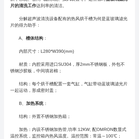
片的清洗工作
达到率的清洁。
分解超声波清洗设备配有的热风烘干槽为何是蓝玻璃滤光
片的得力助手：
A、
槽体结构
：
内部尺寸：L280*W390(mm)
材质：内腔采用进口SU304，厚2mm不锈钢板，外包不
锈钢沙胶板，中间填岩棉；
结构：每个烘干槽配置一套气缸，气缸带动蓝玻璃滤光片
一起运动，形成密封盖；
B、
加热系统
：
结构：外置不锈钢加热箱；
加热：内设不锈钢加热管,功率:12KW; 配OMRON数显式
温控系统，监控箱内热风温度。温控范围：常温～100℃；